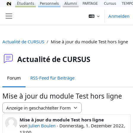
Étudiants
Personnels
Alumni
PARTAGE
Cursus
TEMP
Zum Hauptinhalt
Anmelden
Website-Übersicht
Actualité de CURSUS
Mise à jour du module Test hors ligne
Actualité de CURSUS
Forum
RSS-Feed für Beiträge
Mise à jour du module Test hors ligne
Anzeigemodus
Mise à jour du module Test hors ligne
Anzahl Antworten: 0
von
Julien Boulen
-
Donnerstag, 1. Dezember 2022,
13:00