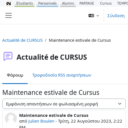
Étudiants
Personnels
Alumni
PARTAGE
Cursus
TEMP
Μετάβαση στο κεντρικό περιεχόμενο
Σύνδεση
Πλευρικός πίνακας
Actualité de CURSUS
Maintenance estivale de Cursus
Actualité de CURSUS
Φόρουμ
Τροφοδοσία RSS αναρτήσεων
Maintenance estivale de Cursus
Λειτουργία εμφάνισης
Maintenance estivale de Cursus
Αριθμός απαντήσεων: 0
από
Julien Boulen
-
Τρίτη, 22 Αυγούστου 2023, 2:22
PM