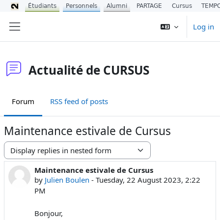
Étudiants
Personnels
Alumni
PARTAGE
Cursus
TEMP
Skip to main content
Log in
Side panel
Actualité de CURSUS
Forum
RSS feed of posts
Maintenance estivale de Cursus
Display mode
Maintenance estivale de Cursus
Number of replies: 0
by
Julien Boulen
-
Tuesday, 22 August 2023, 2:22
PM
Bonjour,