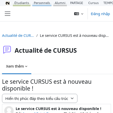
Étudiants
Personnels
Alumni
PARTAGE
Cursus
TEMP
Chuyển tới nội dung chính
Đăng nhập
Bảng điều khiển cạnh
Actualité de CURSUS
Le service CURSUS est à nouveau disponible !
Actualité de CURSUS
Xem thêm
Le service CURSUS est à nouveau
disponible !
Chế độ hiển thị
Le service CURSUS est à nouveau disponible !
Số lượng các câu trả lời: 0