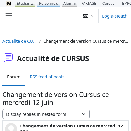
Étudiants
Personnels
Alumni
PARTAGE
Cursus
TEMP
Leum air adhart chun phrìomh shusbaint
Log a-steach
Pannal taoibh
Actualité de CURSUS
Changement de version Cursus ce mercredi 12 juin
Actualité de CURSUS
Forum
RSS feed of posts
Changement de version Cursus ce
mercredi 12 juin
Display mode
Changement de version Cursus ce mercredi 12
Number of replies: 0
juin