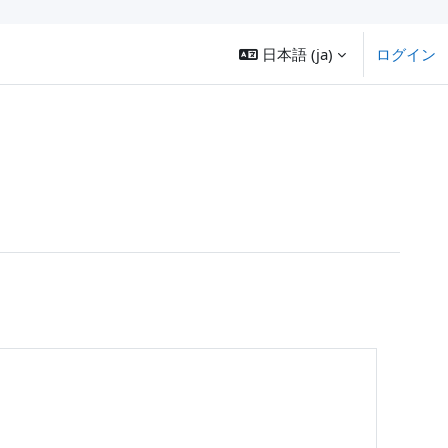
日本語 ‎(ja)‎
ログイン