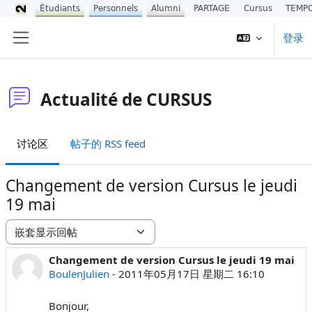
Étudiants
Personnels
Alumni
PARTAGE
Cursus
TEMP
跳到主要内容
登录
停靠面板
Actualité de CURSUS
讨论区
帖子的 RSS feed
Changement de version Cursus le jeudi
19 mai
显示模式
Changement de version Cursus le jeudi 19 mai
回帖数：0
BoulenJulien
-
2011年05月17日 星期二 16:10
Bonjour,