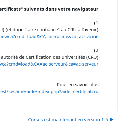
"certificats" suivants dans votre navigateur :
1)
) (et donc "faire confiance" au CRU à l'avenir) :
in/viewca?cmd=load&CA=ac-racine&ca=ac-racine
2)
autorité de Certification des universités (CRU) :
/viewca?cmd=load&CA=ac-serveur&ca=ac-serveur
Pour en savoir plus :
test/sesame/aide/index.php?aide=certificatcru
▶︎ Cursus est maintenant en version 1.5