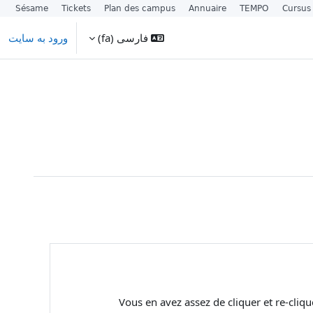
Sésame
Tickets
Plan des campus
Annuaire
TEMPO
Cursus
فارسی ‎(fa)‎
ورود به سایت
Vous en avez assez de cliquer et re-cliqu