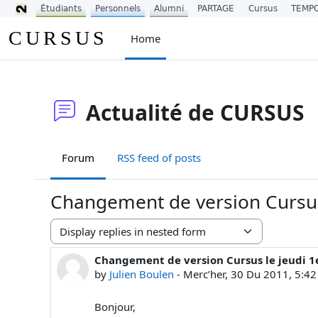
Étudiants
Personnels
Alumni
PARTAGE
Cursus
TEMP
Skip to main content
CURSUS
Home
Actualité de CURSUS
Forum
RSS feed of posts
Changement de version Cursus
Display mode
Changement de version Cursus le jeudi 
Number of replies: 0
by
Julien Boulen
-
Mercʼher, 30 Du 2011, 5:4
Bonjour,