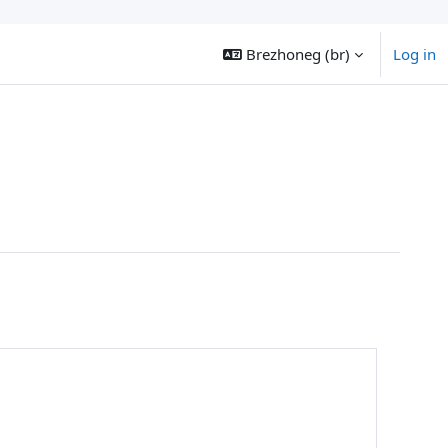
Brezhoneg ‎(br)‎
Log in