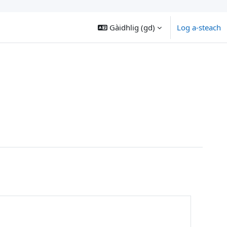
Gàidhlig ‎(gd)‎
Log a-steach