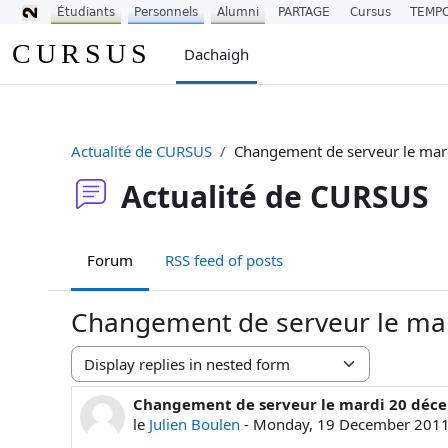
Étudiants
Personnels
Alumni
PARTAGE
Cursus
TEMP
Leum air adhart chun phrìomh shusbaint
CURSUS
Dachaigh
Actualité de CURSUS
Changement de serveur le mar
Actualité de CURSUS
Forum
RSS feed of posts
Changement de serveur le ma
Display mode
Changement de serveur le mardi 20 déc
Number of replies: 0
le
Julien Boulen
-
Monday, 19 December 2011