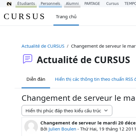
Étudiants
Personnels
Alumni
PARTAGE
Cursus
TEMP
Chuyển tới nội dung chính
CURSUS
Trang chủ
Actualité de CURSUS
Changement de serveur le mar
Actualité de CURSUS
Diễn đàn
Hiển thị các thông tin theo chuẩn RSS đố
Changement de serveur le ma
Chế độ hiển thị
Changement de serveur le mardi 20 déc
Số lượng các câu trả lời: 0
Bởi
Julien Boulen
-
Thứ Hai, 19 tháng 12 201