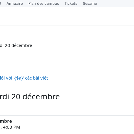
O
Annuaire
Plan des campus
Tickets
Sésame
di 20 décembre
i với '{$a}' các bài viết
rdi 20 décembre
embre
1, 4:03 PM