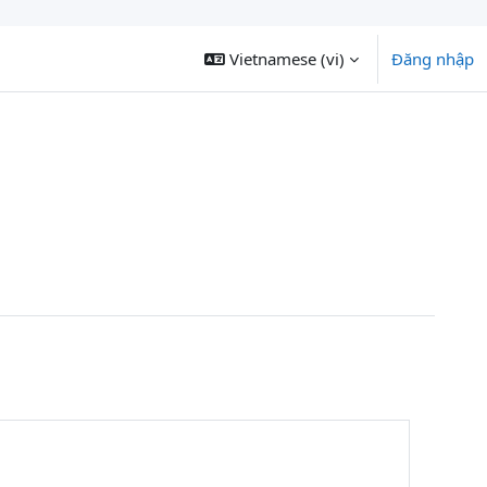
Vietnamese ‎(vi)‎
Đăng nhập