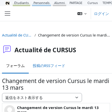
Étudiants
Personnels
Alumni
PARTAGE
Cursus
TEMP
メインコンテンツへスキップする
ログイン
サイドパネル
Actualité de CURSUS
Changement de version Cursus le mardi 13 mars
Actualité de CURSUS
フォーラム
投稿のRSSフィード
Changement de version Cursus le mardi
13 mars
表示モード
Changement de version Cursus le mardi 13
返信数: 0
mars