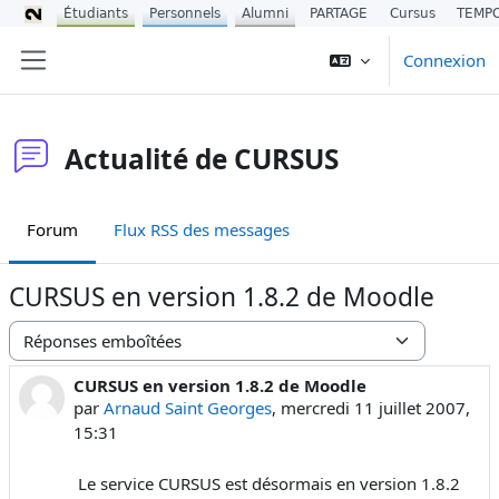
Étudiants
Personnels
Alumni
PARTAGE
Cursus
TEMP
Passer au contenu principal
Connexion
Panneau latéral
Actualité de CURSUS
Forum
Flux RSS des messages
CURSUS en version 1.8.2 de Moodle
Type d’affichage
CURSUS en version 1.8.2 de Moodle
Nombre de réponses : 0
par
Arnaud Saint Georges
,
mercredi 11 juillet 2007,
15:31
Le service CURSUS est désormais en version 1.8.2