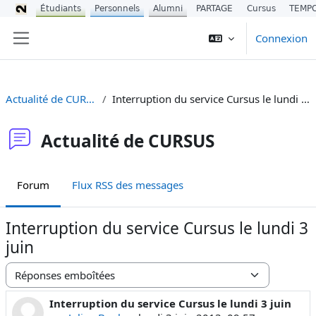
Étudiants
Personnels
Alumni
PARTAGE
Cursus
TEMP
Passer au contenu principal
Connexion
Panneau latéral
Actualité de CURSUS
Interruption du service Cursus le lundi 3 juin
Actualité de CURSUS
Forum
Flux RSS des messages
Interruption du service Cursus le lundi 3
juin
Type d’affichage
Interruption du service Cursus le lundi 3 juin
Nombre de réponses : 0