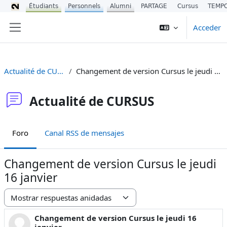
Étudiants
Personnels
Alumni
PARTAGE
Cursus
TEMP
Salta al contenido principal
Acceder
Panel lateral
Actualité de CURSUS
Changement de version Cursus le jeudi 16 janvier
Actualité de CURSUS
Foro
Canal RSS de mensajes
Changement de version Cursus le jeudi
16 janvier
Mostrar modo
Changement de version Cursus le jeudi 16
Número de respuestas: 0
janvier