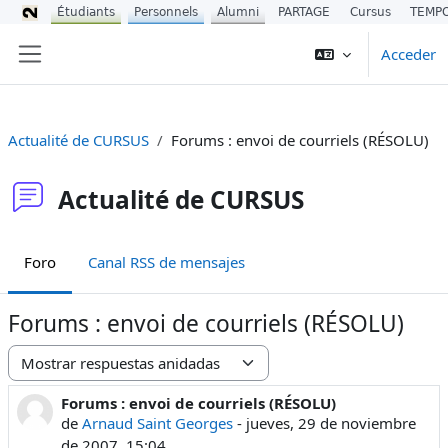
Étudiants
Personnels
Alumni
PARTAGE
Cursus
TEMP
Salta al contenido principal
Acceder
Panel lateral
Actualité de CURSUS
Forums : envoi de courriels (RÉSOLU)
Actualité de CURSUS
Foro
Canal RSS de mensajes
Forums : envoi de courriels (RÉSOLU)
Mostrar modo
Forums : envoi de courriels (RÉSOLU)
Número de respuestas: 0
de
Arnaud Saint Georges
-
jueves, 29 de noviembre
de 2007, 15:04