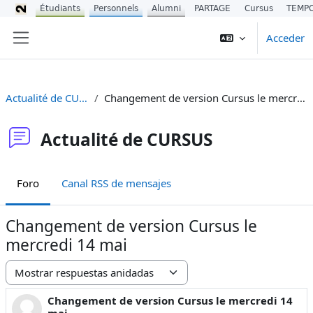
Étudiants
Personnels
Alumni
PARTAGE
Cursus
TEMP
Salta al contenido principal
Acceder
Panel lateral
Actualité de CURSUS
Changement de version Cursus le mercredi 14 mai
Actualité de CURSUS
Foro
Canal RSS de mensajes
Changement de version Cursus le
mercredi 14 mai
Mostrar modo
Changement de version Cursus le mercredi 14
Número de respuestas: 1
mai