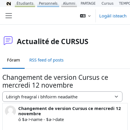
Étudiants
Personnels
Alumni
PARTAGE
Cursus
TEMP
Scipeáil go príomh inneachar
Logáil isteach
Side panel
Actualité de CURSUS
Fóram
RSS feed of posts
Changement de version Cursus ce
mercredi 12 novembre
Display mode
Changement de version Cursus ce mercredi 12
Number of replies: 0
novembre
ó $a->name - $a->date