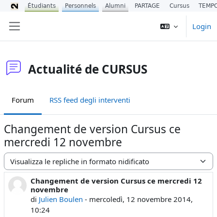
Étudiants
Personnels
Alumni
PARTAGE
Cursus
TEMP
Vai al contenuto principale
Login
Pannello laterale
Actualité de CURSUS
Forum
RSS feed degli interventi
Changement de version Cursus ce
mercredi 12 novembre
Modalità visualizzazione
Changement de version Cursus ce mercredi 12
Numero di risposte: 0
novembre
di
Julien Boulen
-
mercoledì, 12 novembre 2014,
10:24