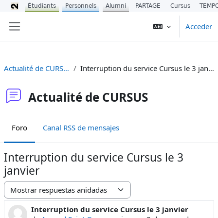
Étudiants
Personnels
Alumni
PARTAGE
Cursus
TEMP
Salta al contenido principal
Acceder
Panel lateral
Actualité de CURSUS
Interruption du service Cursus le 3 janvier
Actualité de CURSUS
Foro
Canal RSS de mensajes
Interruption du service Cursus le 3
janvier
Mostrar modo
Interruption du service Cursus le 3 janvier
Número de respuestas: 0