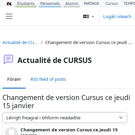
Étudiants
Personnels
Alumni
PARTAGE
Cursus
TEMP
Scipeáil go príomh inneachar
Logáil isteach
Side panel
Actualité de CURSUS
Changement de version Cursus ce jeudi 15 janvier
Actualité de CURSUS
Fóram
RSS feed of posts
Changement de version Cursus ce jeudi
15 janvier
Display mode
Changement de version Cursus ce jeudi 15
Number of replies: 1
janvier