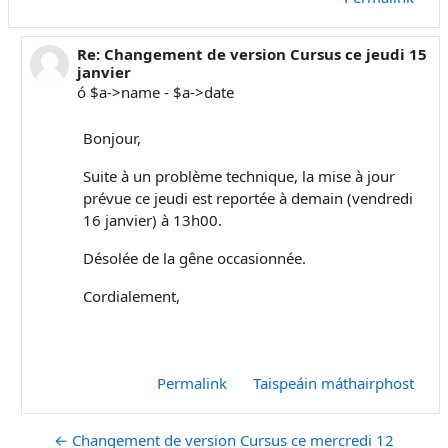
Re: Changement de version Cursus ce jeudi 15
In reply to Julien Boulen
janvier
ó $a->name - $a->date
Bonjour,
Suite à un problème technique, la mise à jour
prévue ce jeudi est reportée à demain (vendredi
16 janvier) à 13h00.
Désolée de la gêne occasionnée.
Cordialement,
Permalink
Taispeáin máthairphost
← Changement de version Cursus ce mercredi 12