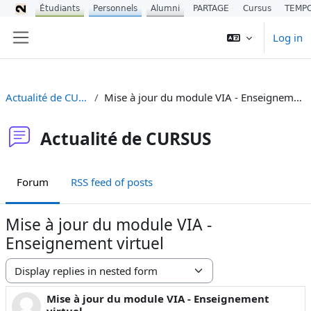
Étudiants
Personnels
Alumni
PARTAGE
Cursus
TEMP
Skip to main content
Log in
Side panel
Actualité de CURSUS
Mise à jour du module VIA - Enseignement virtuel
Actualité de CURSUS
Forum
RSS feed of posts
Mise à jour du module VIA -
Enseignement virtuel
Display mode
Mise à jour du module VIA - Enseignement
Number of replies: 0
virtuel