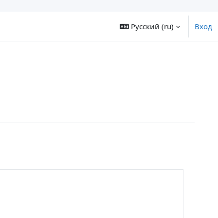
Русский ‎(ru)‎
Вход