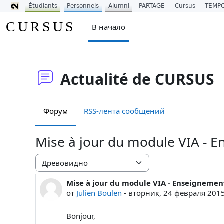
Étudiants
Personnels
Alumni
PARTAGE
Cursus
TEMP
Перейти к основному содержанию
CURSUS
В начало
Actualité de CURSUS
Форум
RSS-лента сообщений
Mise à jour du module VIA - E
Режим отображения
Mise à jour du module VIA - Enseignement
Количество ответов: 0
от
Julien Boulen
-
вторник, 24 февраля 2015
Bonjour,