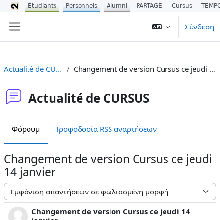
Étudiants
Personnels
Alumni
PARTAGE
Cursus
TEMP
Μετάβαση στο κεντρικό περιεχόμενο
Σύνδεση
Πλευρικός πίνακας
Actualité de CURSUS
Changement de version Cursus ce jeudi 14 janvier
Actualité de CURSUS
Φόρουμ
Τροφοδοσία RSS αναρτήσεων
Changement de version Cursus ce jeudi
14 janvier
Λειτουργία εμφάνισης
Changement de version Cursus ce jeudi 14
Αριθμός απαντήσεων: 0
janvier