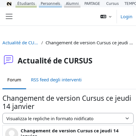
Étudiants
Personnels
Alumni
PARTAGE
Cursus
TEMP
Vai al contenuto principale
Login
Pannello laterale
Actualité de CURSUS
Changement de version Cursus ce jeudi 14 janvier
Actualité de CURSUS
Forum
RSS feed degli interventi
Changement de version Cursus ce jeudi
14 janvier
Modalità visualizzazione
Changement de version Cursus ce jeudi 14
Numero di risposte: 0
janvier