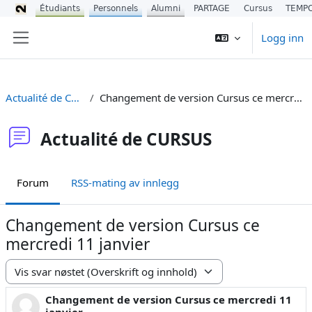
Étudiants
Personnels
Alumni
PARTAGE
Cursus
TEMP
Gå til hovedinnhold
Logg inn
Sidepanel
Actualité de CURSUS
Changement de version Cursus ce mercredi 11 janvier
Actualité de CURSUS
Forum
RSS-mating av innlegg
Changement de version Cursus ce
mercredi 11 janvier
Visningsmodus
Changement de version Cursus ce mercredi 11
Antall svar: 0
janvier