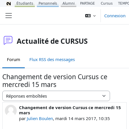
Étudiants
Personnels
Alumni
PARTAGE
Cursus
TEMP
Passer au contenu principal
Connexion
Panneau latéral
Actualité de CURSUS
Forum
Flux RSS des messages
Changement de version Cursus ce
mercredi 15 mars
Type d’affichage
Changement de version Cursus ce mercredi 15
Nombre de réponses : 0
mars
par
Julien Boulen
,
mardi 14 mars 2017, 10:35