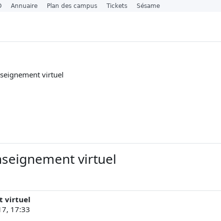
O
Annuaire
Plan des campus
Tickets
Sésame
nseignement virtuel
nseignement virtuel
 virtuel
17, 17:33