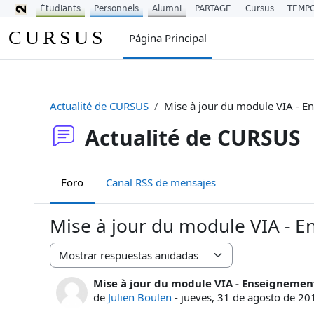
Étudiants
Personnels
Alumni
PARTAGE
Cursus
TEMP
Salta al contenido principal
CURSUS
Página Principal
Actualité de CURSUS
Mise à jour du module VIA - E
Actualité de CURSUS
Foro
Canal RSS de mensajes
Mise à jour du module VIA - E
Mostrar modo
Mise à jour du module VIA - Enseignement
Número de respuestas: 0
de
Julien Boulen
-
jueves, 31 de agosto de 20