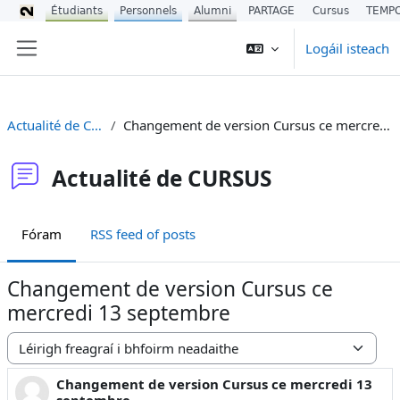
Étudiants
Personnels
Alumni
PARTAGE
Cursus
TEMP
Scipeáil go príomh inneachar
Logáil isteach
Side panel
Actualité de CURSUS
Changement de version Cursus ce mercredi 13 septembre
Actualité de CURSUS
Fóram
RSS feed of posts
Changement de version Cursus ce
mercredi 13 septembre
Display mode
Changement de version Cursus ce mercredi 13
Number of replies: 0
septembre