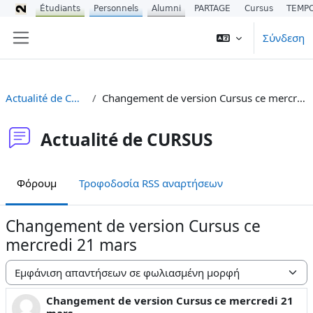
Étudiants
Personnels
Alumni
PARTAGE
Cursus
TEMP
Μετάβαση στο κεντρικό περιεχόμενο
Σύνδεση
Πλευρικός πίνακας
Actualité de CURSUS
Changement de version Cursus ce mercredi 21 mars
Actualité de CURSUS
Φόρουμ
Τροφοδοσία RSS αναρτήσεων
Changement de version Cursus ce
mercredi 21 mars
Λειτουργία εμφάνισης
Changement de version Cursus ce mercredi 21
Αριθμός απαντήσεων: 0
mars