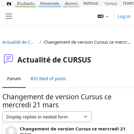
Étudiants
Personnels
Alumni
PARTAGE
Cursus
TEMP
Skip to main content
Log in
Side panel
Actualité de CURSUS
Changement de version Cursus ce mercredi 21 mars
Actualité de CURSUS
Forum
RSS feed of posts
Changement de version Cursus ce
mercredi 21 mars
Display mode
Changement de version Cursus ce mercredi 21
Number of replies: 0
mars