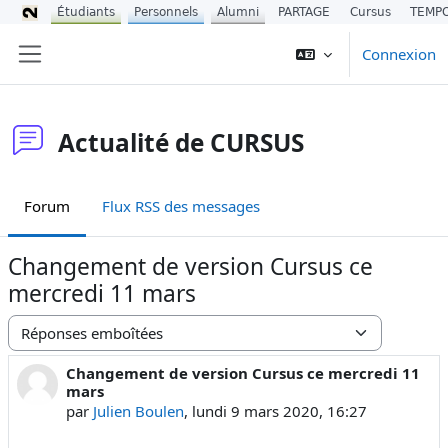
Étudiants
Personnels
Alumni
PARTAGE
Cursus
TEMP
Passer au contenu principal
Connexion
Panneau latéral
Actualité de CURSUS
Forum
Flux RSS des messages
Changement de version Cursus ce
mercredi 11 mars
Type d’affichage
Changement de version Cursus ce mercredi 11
Nombre de réponses : 0
mars
par
Julien Boulen
,
lundi 9 mars 2020, 16:27