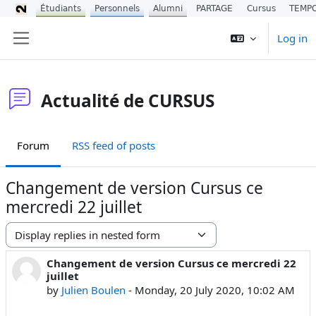
Étudiants
Personnels
Alumni
PARTAGE
Cursus
TEMP
Skip to main content
Log in
Side panel
Actualité de CURSUS
Forum
RSS feed of posts
Changement de version Cursus ce
mercredi 22 juillet
Display mode
Changement de version Cursus ce mercredi 22
Number of replies: 0
juillet
by
Julien Boulen
-
Monday, 20 July 2020, 10:02 AM