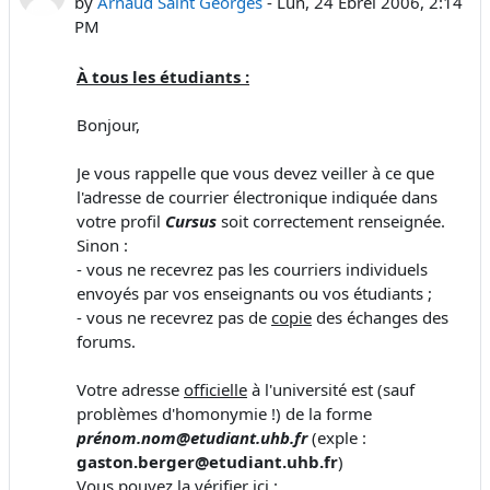
by
Arnaud Saint Georges
-
Lun, 24 Ebrel 2006, 2:14
PM
À tous les étudiants :
Bonjour,
Je vous rappelle que vous devez veiller à ce que
l'adresse de courrier électronique indiquée dans
votre profil
Cursus
soit correctement renseignée.
Sinon :
- vous ne recevrez pas les courriers individuels
envoyés par vos enseignants ou vos étudiants ;
- vous ne recevrez pas de
copie
des échanges des
forums.
Votre adresse
officielle
à l'université est (sauf
problèmes d'homonymie !) de la forme
prénom.nom@etudiant.uhb.fr
(exple :
gaston.berger@etudiant.uhb.fr
)
Vous pouvez la vérifier ici :