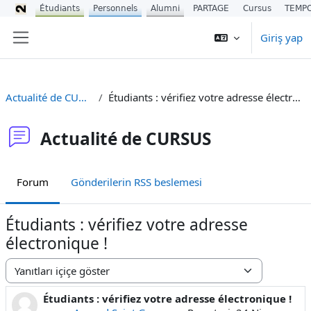
Étudiants
Personnels
Alumni
PARTAGE
Cursus
TEMP
Ana içeriğe git
Giriş yap
Yan panel
Actualité de CURSUS
Étudiants : vérifiez votre adresse électronique !
Actualité de CURSUS
Forum
Gönderilerin RSS beslemesi
Étudiants : vérifiez votre adresse
électronique !
Görünüm modu
Étudiants : vérifiez votre adresse électronique !
Yanıt sayısı: 0