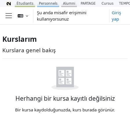
Étudiants
Personnels
Alumni
PARTAGE
Cursus
TEMP
Ana içeriğe git
Şu anda misafir erişimini
Giriş
kullanıyorsunuz
yap
Yan panel
Kurslarım
Ana içerik blokları
Kurslara genel bakış
Kurslara genel bakış 'yı atla
Herhangi bir kursa kayıtlı değilsiniz
Bir kursa kaydolduğunuzda, kurs burada görünür.