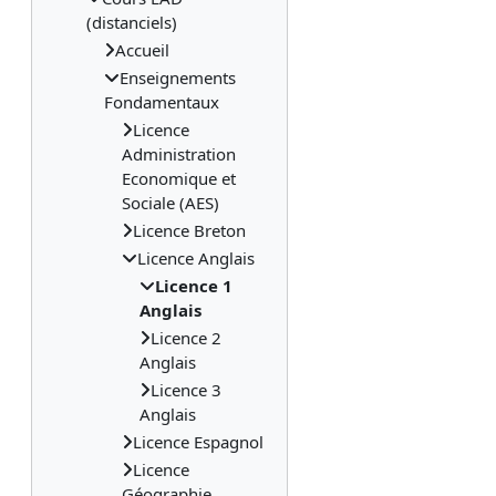
(distanciels)
Accueil
Enseignements
Fondamentaux
Licence
Administration
Economique et
Sociale (AES)
Licence Breton
Licence Anglais
Licence 1
Anglais
Licence 2
Anglais
Licence 3
Anglais
Licence Espagnol
Licence
Géographie