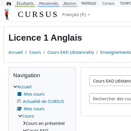
Étudiants
Personnels
Alumni
PARTAGE
Cursus
TEMP
Passer au contenu principal
CURSUS
Français ‎(fr)‎
Licence 1 Anglais
Accueil
Cours
Cours EAD (distanciels)
Enseignement
Blocs
Passer Navigation
Navigation
Catégories de cours
Accueil
Mes cours
Actualité de CURSUS
Mes cours
Cours
Cours en présentiel
Cours EAD