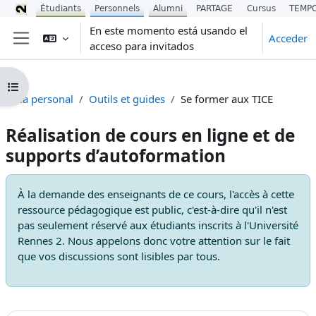
Étudiants
Personnels
Alumni
PARTAGE
Cursus
TEMP
Salta al contenido principal
En este momento está usando el
Acceder
acceso para invitados
Panel lateral
Abrir índice del curso
Área personal
Outils et guides
Se former aux TICE
Réalisation de cours en ligne et de
supports d’autoformation
À la demande des enseignants de ce cours, l'accès à cette
ressource pédagogique est public, c'est-à-dire qu'il n'est
pas seulement réservé aux étudiants inscrits à l'Université
Rennes 2. Nous appelons donc votre attention sur le fait
que vos discussions sont lisibles par tous.