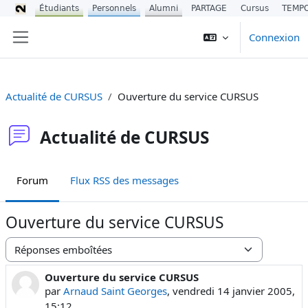
Étudiants
Personnels
Alumni
PARTAGE
Cursus
TEMP
Passer au contenu principal
Connexion
Panneau latéral
Actualité de CURSUS
Ouverture du service CURSUS
Actualité de CURSUS
Forum
Flux RSS des messages
Ouverture du service CURSUS
Type d’affichage
Ouverture du service CURSUS
Nombre de réponses : 0
par
Arnaud Saint Georges
,
vendredi 14 janvier 2005,
15:12