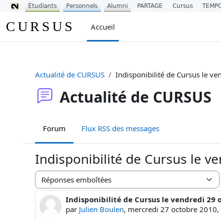
Étudiants
Personnels
Alumni
PARTAGE
Cursus
TEMP
Passer au contenu principal
CURSUS
Accueil
Actualité de CURSUS
Indisponibilité de Cursus le ve
Actualité de CURSUS
Forum
Flux RSS des messages
Indisponibilité de Cursus le v
Type d’affichage
Indisponibilité de Cursus le vendredi 29 
Nombre de réponses : 0
par
Julien Boulen
,
mercredi 27 octobre 2010,