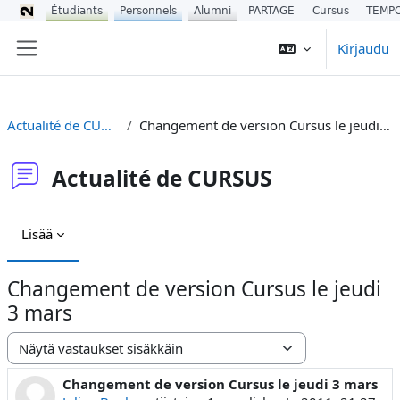
Étudiants
Personnels
Alumni
PARTAGE
Cursus
TEMP
Siirry pääsisältöön
Kirjaudu
Sivupaneeli
Actualité de CURSUS
Changement de version Cursus le jeudi 3 mars
Actualité de CURSUS
Lisää
Changement de version Cursus le jeudi
3 mars
Näytön tila
Changement de version Cursus le jeudi 3 mars
Vastausten määrä: 0