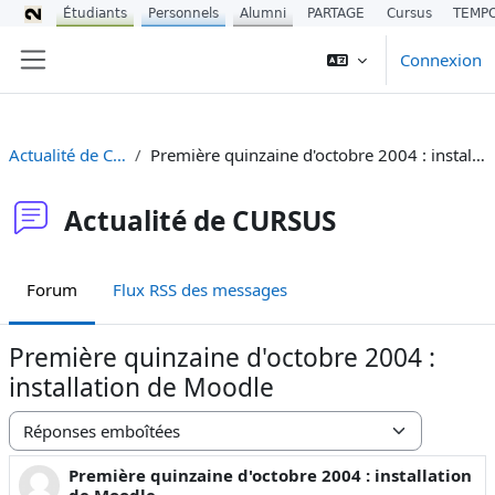
Étudiants
Personnels
Alumni
PARTAGE
Cursus
TEMP
Passer au contenu principal
Connexion
Panneau latéral
Actualité de CURSUS
Première quinzaine d'octobre 2004 : installation de Moodle
Actualité de CURSUS
Forum
Flux RSS des messages
Première quinzaine d'octobre 2004 :
installation de Moodle
Type d’affichage
Première quinzaine d'octobre 2004 : installation
Nombre de réponses : 0
de Moodle