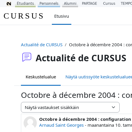
Étudiants
Personnels
Alumni
PARTAGE
Cursus
TEMP
Siirry pääsisältöön
CURSUS
Etusivu
Actualité de CURSUS
Octobre à décembre 2004 : con
Actualité de CURSUS
Keskustelualue
Näytä uutissyöte keskustelualueen
Octobre à décembre 2004 : con
Näytön tila
Octobre à décembre 2004 : configuration
Vastausten määrä: 0
Arnaud Saint Georges
-
maanantaina 10. tam