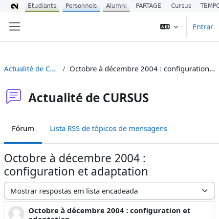
Étudiants
Personnels
Alumni
PARTAGE
Cursus
TEMP
Ir para o conteúdo principal
Entrar
Painel lateral
Actualité de CURSUS
Octobre à décembre 2004 : configuration et adaptation
Actualité de CURSUS
Fórum
Lista RSS de tópicos de mensagens
Octobre à décembre 2004 :
configuration et adaptation
Modo de visualização
Octobre à décembre 2004 : configuration et
Número de respostas: 0
adaptation