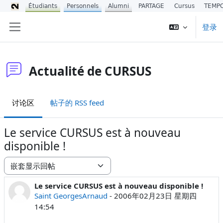
Étudiants
Personnels
Alumni
PARTAGE
Cursus
TEMP
跳到主要内容
登录
停靠面板
Actualité de CURSUS
讨论区
帖子的 RSS feed
Le service CURSUS est à nouveau
disponible !
显示模式
Le service CURSUS est à nouveau disponible !
回帖数：0
Saint GeorgesArnaud
-
2006年02月23日 星期四
14:54