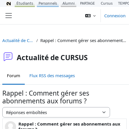
Étudiants
Personnels
Alumni
PARTAGE
Cursus
TEMP
Passer au contenu principal
Connexion
Panneau latéral
Actualité de CURSUS
Rappel : Comment gérer ses abonnements aux forums ?
Actualité de CURSUS
Forum
Flux RSS des messages
Rappel : Comment gérer ses
abonnements aux forums ?
Type d’affichage
Rappel : Comment gérer ses abonnements aux
Nombre de réponses : 0
forums ?