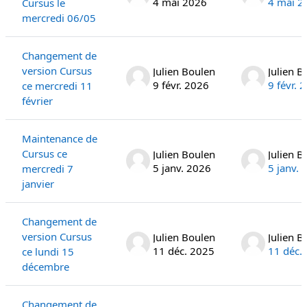
4 mai 2026
4 mai 2
Cursus le
mercredi 06/05
Changement de
version Cursus
Julien Boulen
Julien B
9 févr. 2026
9 févr. 
ce mercredi 11
février
Maintenance de
Cursus ce
Julien Boulen
Julien B
5 janv. 2026
5 janv. 
mercredi 7
janvier
Changement de
version Cursus
Julien Boulen
Julien B
11 déc. 2025
11 déc.
ce lundi 15
décembre
Changement de