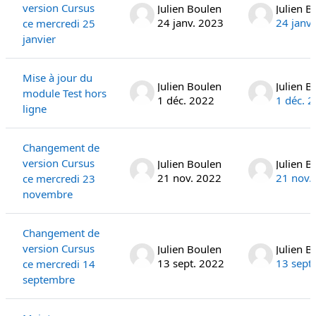
version Cursus
Julien Boulen
Julien B
24 janv. 2023
24 janv
ce mercredi 25
janvier
Mise à jour du
Julien Boulen
Julien B
module Test hors
1 déc. 2022
1 déc. 
ligne
Changement de
version Cursus
Julien Boulen
Julien B
21 nov. 2022
21 nov.
ce mercredi 23
novembre
Changement de
version Cursus
Julien Boulen
Julien B
13 sept. 2022
13 sept
ce mercredi 14
septembre