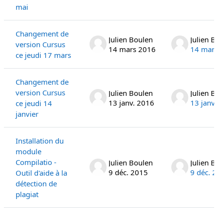
mai
Changement de
Julien Boulen
Julien B
version Cursus
14 mars 2016
14 mars
ce jeudi 17 mars
Changement de
version Cursus
Julien Boulen
Julien B
13 janv. 2016
13 janv
ce jeudi 14
janvier
Installation du
module
Compilatio -
Julien Boulen
Julien B
9 déc. 2015
9 déc. 
Outil d'aide à la
détection de
plagiat