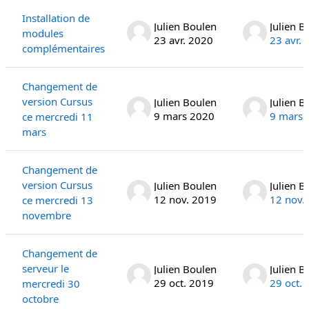
Installation de
Julien Boulen
Julien B
modules
23 avr. 2020
23 avr.
complémentaires
Changement de
version Cursus
Julien Boulen
Julien B
9 mars 2020
9 mars 
ce mercredi 11
mars
Changement de
version Cursus
Julien Boulen
Julien B
12 nov. 2019
12 nov.
ce mercredi 13
novembre
Changement de
serveur le
Julien Boulen
Julien B
29 oct. 2019
29 oct.
mercredi 30
octobre