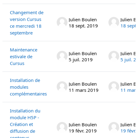
Changement de
version Cursus
Julien Boulen
Julien B
18 sept. 2019
18 sept
ce mercredi 18
septembre
Maintenance
Julien Boulen
Julien B
estivale de
5 juil. 2019
5 juil. 
Cursus
Installation de
Julien Boulen
Julien B
modules
11 mars 2019
11 mars
complémentaires
Installation du
module H5P -
Création et
Julien Boulen
Julien B
19 févr. 2019
19 févr.
diffusion de
contenus