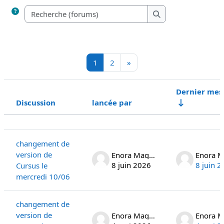
Recherche (forums)
Recherche (forums)
Page 1
Page 2
Page suivante
1
2
»
Dernier mes
Discussion
lancée par
Statut
Liste des discussions. Affichage de 1
changement de
version de
Enora Maguet
8 juin 2026
8 juin 
Cursus le
mercredi 10/06
changement de
version de
Enora Maguet