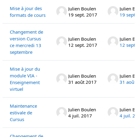
Mise à jour des
Julien Boulen
Julien B
19 sept. 2017
19 sept
formats de cours
Changement de
version Cursus
Julien Boulen
Julien B
12 sept. 2017
12 sept
ce mercredi 13
septembre
Mise à jour du
module VIA -
Julien Boulen
Julien B
31 août 2017
31 août
Enseignement
virtuel
Maintenance
Julien Boulen
Julien B
estivale de
4 juil. 2017
4 juil. 
Cursus
Changement de