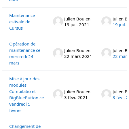
Maintenance
Julien Boulen
Julien B
estivale de
19 juil. 2021
19 juil.
Cursus
Opération de
maintenance ce
Julien Boulen
Julien B
22 mars 2021
22 mars
mercredi 24
mars
Mise à jour des
modules
Compilatio et
Julien Boulen
Julien B
3 févr. 2021
3 févr. 
BigBlueButton ce
vendredi 5
février
Changement de