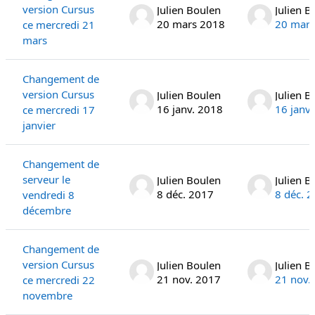
version Cursus
Julien Boulen
Julien B
20 mars 2018
20 mars
ce mercredi 21
mars
Changement de
version Cursus
Julien Boulen
Julien B
16 janv. 2018
16 janv
ce mercredi 17
janvier
Changement de
serveur le
Julien Boulen
Julien B
8 déc. 2017
8 déc. 
vendredi 8
décembre
Changement de
version Cursus
Julien Boulen
Julien B
21 nov. 2017
21 nov.
ce mercredi 22
novembre