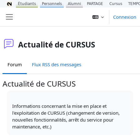
Étudiants
Personnels
Alumni
PARTAGE
Cursus
TEMP
Passer au contenu principal
Connexion
Panneau latéral
Actualité de CURSUS
Forum
Flux RSS des messages
Actualité de CURSUS
Conditions d’achèvement
Informations concernant la mise en place et
l'exploitation de CURSUS (changement de version,
nouvelles fonctionnalités, arrêt du service pour
maintenance, etc.)