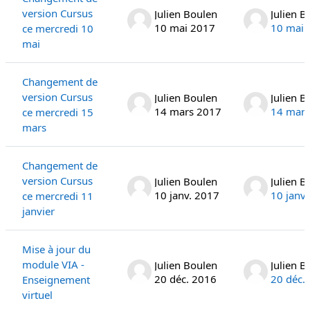
version Cursus
Julien Boulen
Julien B
10 mai 2017
10 mai 
ce mercredi 10
mai
Changement de
version Cursus
Julien Boulen
Julien B
14 mars 2017
14 mars
ce mercredi 15
mars
Changement de
version Cursus
Julien Boulen
Julien B
10 janv. 2017
10 janv
ce mercredi 11
janvier
Mise à jour du
module VIA -
Julien Boulen
Julien B
20 déc. 2016
20 déc.
Enseignement
virtuel