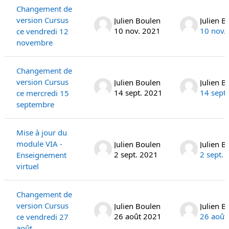
Changement de
version Cursus
Julien Boulen
Julien B
10 nov. 2021
10 nov.
ce vendredi 12
novembre
Changement de
version Cursus
Julien Boulen
Julien B
14 sept. 2021
14 sept
ce mercredi 15
septembre
Mise à jour du
module VIA -
Julien Boulen
Julien B
2 sept. 2021
2 sept.
Enseignement
virtuel
Changement de
version Cursus
Julien Boulen
Julien B
26 août 2021
26 août
ce vendredi 27
août