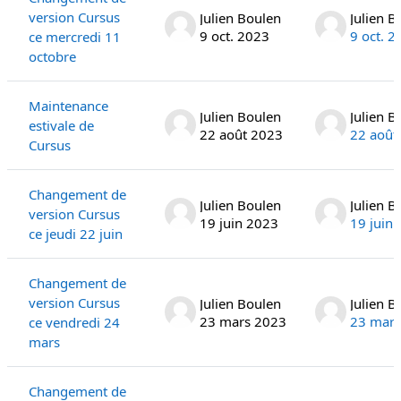
version Cursus
Julien Boulen
Julien B
9 oct. 2023
9 oct. 2
ce mercredi 11
octobre
Maintenance
Julien Boulen
Julien B
estivale de
22 août 2023
22 août
Cursus
Changement de
Julien Boulen
Julien B
version Cursus
19 juin 2023
19 juin
ce jeudi 22 juin
Changement de
version Cursus
Julien Boulen
Julien B
23 mars 2023
23 mars
ce vendredi 24
mars
Changement de