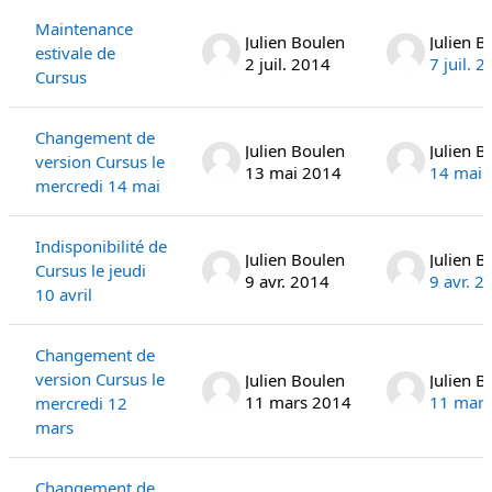
Maintenance
Julien Boulen
Julien B
estivale de
2 juil. 2014
7 juil. 
Cursus
Changement de
Julien Boulen
Julien B
version Cursus le
13 mai 2014
14 mai 
mercredi 14 mai
Indisponibilité de
Julien Boulen
Julien B
Cursus le jeudi
9 avr. 2014
9 avr. 2
10 avril
Changement de
version Cursus le
Julien Boulen
Julien B
11 mars 2014
11 mars
mercredi 12
mars
Changement de