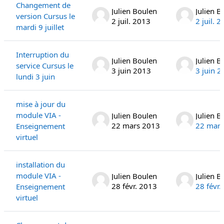
Changement de
Julien Boulen
Julien B
version Cursus le
2 juil. 2013
2 juil. 
mardi 9 juillet
Interruption du
Julien Boulen
Julien B
service Cursus le
3 juin 2013
3 juin 
lundi 3 juin
mise à jour du
module VIA -
Julien Boulen
Julien B
22 mars 2013
22 mars
Enseignement
virtuel
installation du
module VIA -
Julien Boulen
Julien B
28 févr. 2013
28 févr.
Enseignement
virtuel