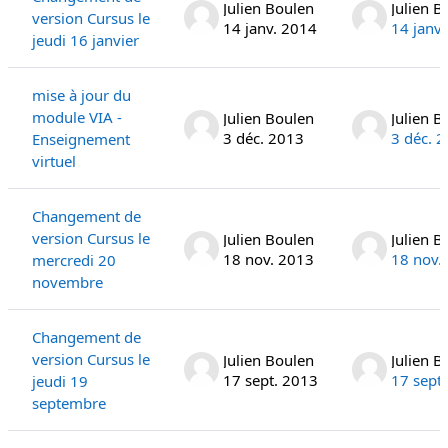
Julien Boulen
Julien B
version Cursus le
14 janv. 2014
14 janv
jeudi 16 janvier
mise à jour du
module VIA -
Julien Boulen
Julien B
3 déc. 2013
3 déc. 
Enseignement
virtuel
Changement de
version Cursus le
Julien Boulen
Julien B
18 nov. 2013
18 nov.
mercredi 20
novembre
Changement de
version Cursus le
Julien Boulen
Julien B
17 sept. 2013
17 sept
jeudi 19
septembre