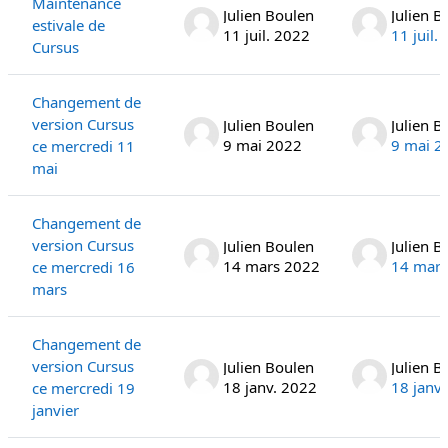
Maintenance
Julien Boulen
Julien B
estivale de
11 juil. 2022
11 juil.
Cursus
Changement de
version Cursus
Julien Boulen
Julien B
9 mai 2022
9 mai 2
ce mercredi 11
mai
Changement de
version Cursus
Julien Boulen
Julien B
14 mars 2022
14 mars
ce mercredi 16
mars
Changement de
version Cursus
Julien Boulen
Julien B
18 janv. 2022
18 janv
ce mercredi 19
janvier