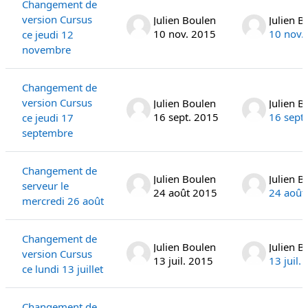
Changement de
version Cursus
Julien Boulen
Julien B
10 nov. 2015
10 nov.
ce jeudi 12
novembre
Changement de
version Cursus
Julien Boulen
Julien B
16 sept. 2015
16 sept
ce jeudi 17
septembre
Changement de
Julien Boulen
Julien B
serveur le
24 août 2015
24 août
mercredi 26 août
Changement de
Julien Boulen
Julien B
version Cursus
13 juil. 2015
13 juil.
ce lundi 13 juillet
Changement de