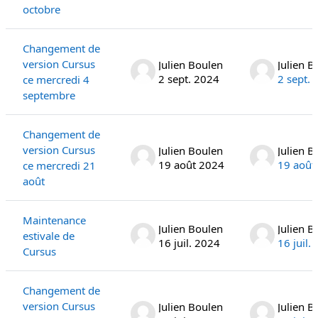
octobre
Changement de
version Cursus
Julien Boulen
Julien B
2 sept. 2024
2 sept.
ce mercredi 4
septembre
Changement de
version Cursus
Julien Boulen
Julien B
19 août 2024
19 août
ce mercredi 21
août
Maintenance
Julien Boulen
Julien B
estivale de
16 juil. 2024
16 juil.
Cursus
Changement de
version Cursus
Julien Boulen
Julien B