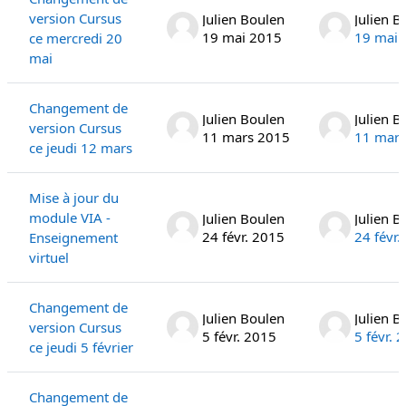
version Cursus
Julien Boulen
Julien B
19 mai 2015
19 mai 
ce mercredi 20
mai
Changement de
Julien Boulen
Julien B
version Cursus
11 mars 2015
11 mars
ce jeudi 12 mars
Mise à jour du
module VIA -
Julien Boulen
Julien B
24 févr. 2015
24 févr.
Enseignement
virtuel
Changement de
Julien Boulen
Julien B
version Cursus
5 févr. 2015
5 févr. 
ce jeudi 5 février
Changement de